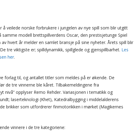
for å veilede norske forbrukere i jungelen av nye spill som blir utgitt
på samme modell brettspillverdens Oscar, den prestisjetunge Spiel
 av hvert år melder en samlet bransje på sine nyheter. Årets spill blir
. De tre viktigste er; spilldynamikk, spillglede og gjenspillbarhet.
Les
sen her
.
 forlag til, og antallet titler som meldes på er økende. De
r de tre vinnerne ble kåret. Tilbakemeldingene fra
t nivå” opplyser Remo Rehder. Variasjonen i tematikk og
p rundt; laserteknologi (Khet), Katedralbygging i middelalderens
nde brikker som utfordrerer finmotorikken i mørket (Magikernes
ende vinnere i de tre kategoriene: