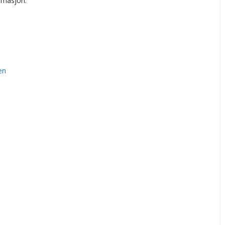
rmasjon:
en