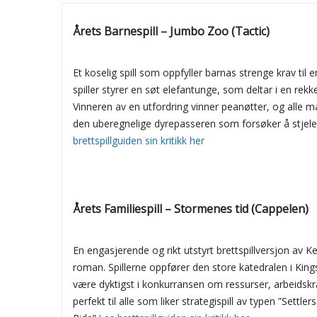
Årets Barnespill – Jumbo Zoo (Tactic)
Et koselig spill som oppfyller barnas strenge krav til e
spiller styrer en søt elefantunge, som deltar i en rek
Vinneren av en utfordring vinner peanøtter, og alle 
den uberegnelige dyrepasseren som forsøker å stjele
brettspillguiden sin kritikk her
Årets Familiespill – Stormenes tid (Cappelen)
En engasjerende og rikt utstyrt brettspillversjon av K
roman. Spillerne oppfører den store katedralen i King
være dyktigst i konkurransen om ressurser, arbeidskraf
perfekt til alle som liker strategispill av typen ”Settle