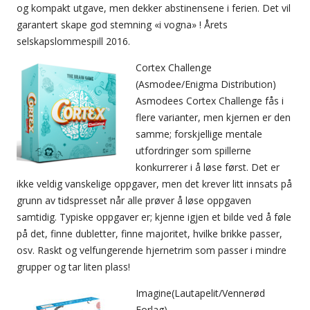
og kompakt utgave, men dekker abstinensene i ferien. Det vil
garantert skape god stemning «i vogna» ! Årets
selskapslommespill 2016.
Cortex Challenge
(Asmodee/Enigma Distribution)
Asmodees Cortex Challenge fås i
flere varianter, men kjernen er den
samme; forskjellige mentale
utfordringer som spillerne
konkurrerer i å løse først. Det er
ikke veldig vanskelige oppgaver, men det krever litt innsats på
grunn av tidspresset når alle prøver å løse oppgaven
samtidig. Typiske oppgaver er; kjenne igjen et bilde ved å føle
på det, finne dubletter, finne majoritet, hvilke brikke passer,
osv. Raskt og velfungerende hjernetrim som passer i mindre
grupper og tar liten plass!
Imagine(Lautapelit/Vennerød
Forlag)