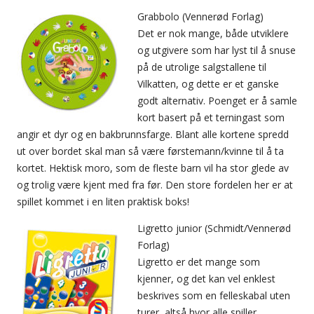
Grabbolo (Vennerød Forlag)
Det er nok mange, både utviklere
og utgivere som har lyst til å snuse
på de utrolige salgstallene til
Vilkatten, og dette er et ganske
godt alternativ. Poenget er å samle
kort basert på et terningast som
angir et dyr og en bakbrunnsfarge. Blant alle kortene spredd
ut over bordet skal man så være førstemann/kvinne til å ta
kortet. Hektisk moro, som de fleste barn vil ha stor glede av
og trolig være kjent med fra før. Den store fordelen her er at
spillet kommet i en liten praktisk boks!
Ligretto junior (Schmidt/Vennerød
Forlag)
Ligretto er det mange som
kjenner, og det kan vel enklest
beskrives som en felleskabal uten
turer, altså hvor alle spiller