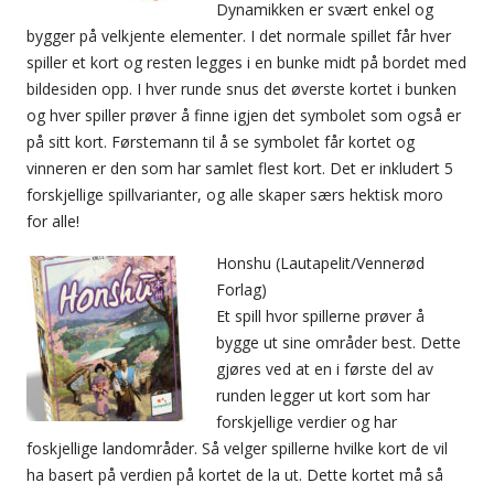
Dynamikken er svært enkel og
bygger på velkjente elementer. I det normale spillet får hver
spiller et kort og resten legges i en bunke midt på bordet med
bildesiden opp. I hver runde snus det øverste kortet i bunken
og hver spiller prøver å finne igjen det symbolet som også er
på sitt kort. Førstemann til å se symbolet får kortet og
vinneren er den som har samlet flest kort. Det er inkludert 5
forskjellige spillvarianter, og alle skaper særs hektisk moro
for alle!
Honshu (Lautapelit/Vennerød
Forlag)
Et spill hvor spillerne prøver å
bygge ut sine områder best. Dette
gjøres ved at en i første del av
runden legger ut kort som har
forskjellige verdier og har
foskjellige landområder. Så velger spillerne hvilke kort de vil
ha basert på verdien på kortet de la ut. Dette kortet må så