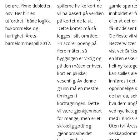
berøre, finne dubletter,
spillerne hvilke kort de
gamle spørrespi
osv. Her blir en
vil ha basert på verdien
innholdet er fo
utfordret i både logikk,
på kortet de la ut.
eller at det er 
hukommelse og
Dette kortet må så
få utvidelser ti
hurtighet. Årets
legges i sitt område.
De fleste vil vi
barnelommespill 2017.
En scorer poeng på
Bezzerwizzer k
flere måter, så
vist vei; Bricks.
byggingen er viktig og
en liten eske 
på den måten er hvert
helt ny katego
kort en plukker
kan spilles alen
vesentlig. Av denne
innføres i det
grunn må en mestre
opprinnelige spi
timingen i
de har da, selvf
korttagningen. Dette
hva dem angår,
vil være gjenkjennbart
ved nye kategor
for mange, men er et
med i Bricks-e
skikkelig godt og
Uten tvil Årets
gjennomarbeidet
selskapslommes