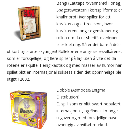
Bang! (Lautapelit/Vennerød Forlag)
Spagettiwestern i kortspillformat er
knallmoro! Hver spiller for ett
karakter- og ett rollekort, hvor
karakterene angir egenskaper og
rollen om du er sheriff, overløper
eller kjeltring. Så er det bare å dele
ut kort og starte skytingen! Rollekortene angir seiersvilkårene,
som er forskjellige, og flere spiller på lag uten å vite det da
rollene er skjulte. Herlig kaotisk og med masser av humor har
spillet blitt en internasjonal suksess siden det opprinnelige ble
utgitt i 2002.
Dobble (Asmodee/Enigma
Distribution)
Et spill som er blitt svært populært
internasjonalt, og finnes i mange
utgaver og med forskjellige navn
avhengig av hvilket marked.