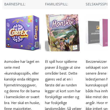
BARNESPILL:
FAMILIESPILL:
SELSKAPSSPIL
Asmodee har laget en
Et spill hvor spillerne
Bezzerwizzer e
serie med
prøver å bygge ut sine
selskapet som 
«kunnskapsspill», eller
områder best. Dette
senere årene h
kanskje enda riktigere
gjøres ved at en i
ledestjernen h
hjernetrimoppgaver,
første del av runden
kunnskapsspill 
og denne for de barna
legger ut kort som har
både hva innho
i barneskolen er svært
forskjellige verdier og
ikke minst desi
bra. Her skal en huske,
har foskjellige
angår. Hvor m
finne majoriteter,
landområder. Så velger
ikke irritert seg