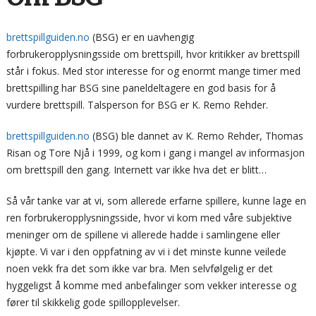
brettspillguiden.no
(BSG) er en uavhengig
forbrukeropplysningsside om brettspill, hvor kritikker av brettspill
står i fokus. Med stor interesse for og enormt mange timer med
brettspilling har BSG sine paneldeltagere en god basis for å
vurdere brettspill. Talsperson for BSG er K. Remo Rehder.
brettspillguiden.no
(BSG) ble dannet av K. Remo Rehder, Thomas
Risan og Tore Njå i 1999, og kom i gang i mangel av informasjon
om brettspill den gang. Internett var ikke hva det er blitt…
Så vår tanke var at vi, som allerede erfarne spillere, kunne lage en
ren forbrukeropplysningsside, hvor vi kom med våre subjektive
meninger om de spillene vi allerede hadde i samlingene eller
kjøpte. Vi var i den oppfatning av vi i det minste kunne veilede
noen vekk fra det som ikke var bra. Men selvfølgelig er det
hyggeligst å komme med anbefalinger som vekker interesse og
fører til skikkelig gode spillopplevelser.