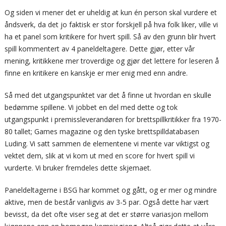
Og siden vi mener det er uheldig at kun én person skal vurdere et
åndsverk, da det jo faktisk er stor forskjell på hva folk liker, ville vi
ha et panel som kritikere for hvert spill. Så av den grunn blir hvert
spill kommentert av 4 paneldeltagere. Dette gjør, etter vår
mening, kritikkene mer troverdige og gjør det lettere for leseren å
finne en kritikere en kanskje er mer enig med enn andre.
Så med det utgangspunktet var det å finne ut hvordan en skulle
bedømme spillene. Vi jobbet en del med dette og tok
utgangspunkt i premissleverandøren for brettspillkritikker fra 1970-
80 tallet; Games magazine og den tyske brettspilldatabasen
Luding. Vi satt sammen de elementene vi mente var viktigst og
vektet dem, slik at vi kom ut med en score for hvert spill vi
vurderte. Vi bruker fremdeles dette skjemaet.
Paneldeltagerne i BSG har kommet og gått, og er mer og mindre
aktive, men de består vanligvis av 3-5 par. Også dette har vært
bevisst, da det ofte viser seg at det er større variasjon mellom