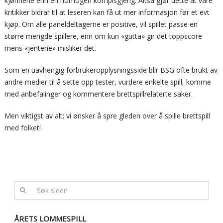
kjønnene enn en homogen kompisgjeng. Altså gjør dette at våre
kritikker bidrar til at leseren kan få ut mer informasjon før et evt
kjøp. Om alle paneldeltagerne er positive, vil spillet passe en
større mengde spillere, enn om kun «gutta» gir det toppscore
mens «jentene» misliker det.
Som en uavhengig forbrukeropplysningsside blir BSG ofte brukt av
andre medier til å sette opp tester, vurdere enkelte spill, komme
med anbefalinger og kommentere brettspillrelaterte saker.
Men viktigst av alt; vi ønsker å spre gleden over å spille brettspill
med folket!
ÅRETS LOMMESPILL