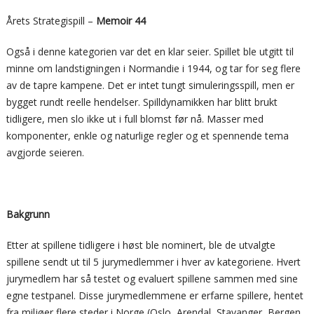
Årets Strategispill –
Memoir 44
Også i denne kategorien var det en klar seier. Spillet ble utgitt til
minne om landstigningen i Normandie i 1944, og tar for seg flere
av de tapre kampene. Det er intet tungt simuleringsspill, men er
bygget rundt reelle hendelser. Spilldynamikken har blitt brukt
tidligere, men slo ikke ut i full blomst før nå. Masser med
komponenter, enkle og naturlige regler og et spennende tema
avgjorde seieren.
Bakgrunn
Etter at spillene tidligere i høst ble nominert, ble de utvalgte
spillene sendt ut til 5 jurymedlemmer i hver av kategoriene. Hvert
jurymedlem har så testet og evaluert spillene sammen med sine
egne testpanel. Disse jurymedlemmene er erfarne spillere, hentet
fra miljøer flere steder i Norge (Oslo, Arendal, Stavanger, Bergen,