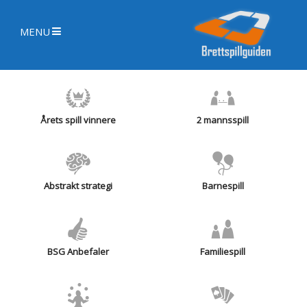
MENU
Årets spill vinnere
2 mannsspill
Abstrakt strategi
Barnespill
BSG Anbefaler
Familiespill