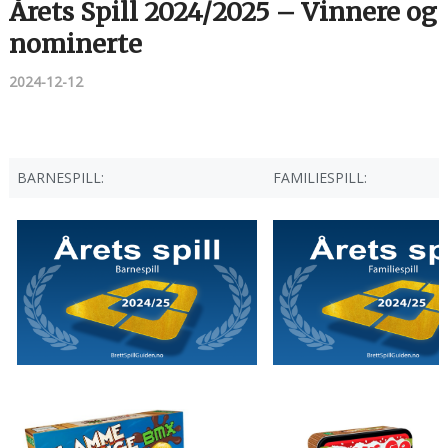
Årets Spill 2024/2025 – Vinnere og
nominerte
2024-12-12
BARNESPILL:
FAMILIESPILL: