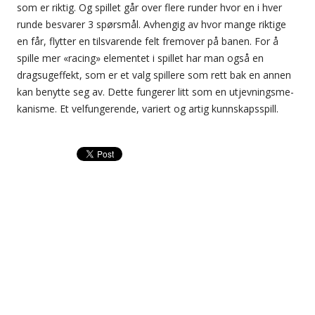
som er riktig. Og spillet går over flere runder hvor en i hver
runde besvarer 3 spørsmål. Avhengig av hvor mange riktige
en får, flytter en tilsvarende felt fremover på banen. For å
spille mer «racing» elementet i spillet har man også en
dragsugeffekt, som er et valg spillere som rett bak en annen
kan benytte seg av. Dette fungerer litt som en utjevningsme-
kanisme. Et velfungerende, variert og artig kunnskapsspill.