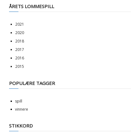
ÅRETS LOMMESPILL
2021
2020
2018
2017
2016
2015
POPULÆRE TAGGER
spill
vinnere
STIKKORD