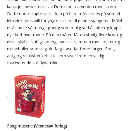
kanskje spesielt etter av Dominion tok verden med storm.
Dette norskskapte spillet kan på flere måter sees på som et
introduksjonsspill for yngre spillere til denne sjangeren. Målet
er å samle så mange poeng som mulig ved å spille og kjøpe
nye kort hver runde. På den måten får en stadig flere kort og
disse skal til slutt gi poeng, spesielt sammen med koster og
mikseboller som vil gi de fargeløse Kritterne farger. Godt,
artig og relativt enkelt spill som viser frem en veldig
fascinerende spilldynamikk.
Fang musene (Vennerød forlag)