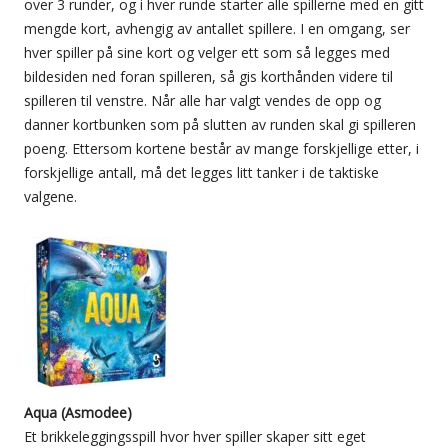
over 3 runder, og i hver runde starter alle spillerne med en gitt
mengde kort, avhengig av antallet spillere. I en omgang, ser
hver spiller på sine kort og velger ett som så legges med
bildesiden ned foran spilleren, så gis korthånden videre til
spilleren til venstre. Når alle har valgt vendes de opp og
danner kortbunken som på slutten av runden skal gi spilleren
poeng. Ettersom kortene består av mange forskjellige etter, i
forskjellige antall, må det legges litt tanker i de taktiske
valgene.
Aqua (Asmodee)
Et brikkeleggingsspill hvor hver spiller skaper sitt eget