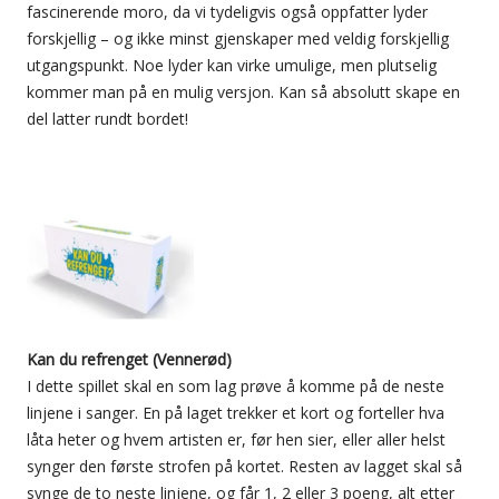
fascinerende moro, da vi tydeligvis også oppfatter lyder
forskjellig – og ikke minst gjenskaper med veldig forskjellig
utgangspunkt. Noe lyder kan virke umulige, men plutselig
kommer man på en mulig versjon. Kan så absolutt skape en
del latter rundt bordet!
Kan du refrenget (Vennerød)
I dette spillet skal en som lag prøve å komme på de neste
linjene i sanger. En på laget trekker et kort og forteller hva
låta heter og hvem artisten er, før hen sier, eller aller helst
synger den første strofen på kortet. Resten av lagget skal så
synge de to neste linjene, og får 1, 2 eller 3 poeng, alt etter