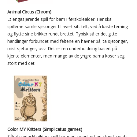
Animal Circus (Chrom)
Et engasjerende spill for barn i førskolealder. Her skal
spillerne samle sjetonger til hvert sitt telt, ved å kaste terning
og flytte sine brikker rundt brettet. Typisk så er det gitte
handlinger forbundet med feltene en havner på; ta sjetonger,
mist sjetonger, osv. Det er ren underholdning basert på
kjente elementer, men mange av de yngre barna koser seg
stort med det.
Color MY Kritters (Simplicatus games)
Såkalte «deckbuilder» spill har vært populært en stund, og da