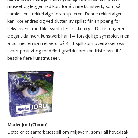
museet og legger ned kort for å vinne kunstverk, som så
samles inn i rekkefølge foran spilleren. Denne rekkefølgen
kan ikke endres og ved slutten av spillet får en poeng for
sekvensene med like symboler i rekkefølge. Dette fungerer
elegant da hvert kunstverk har 1-4 forskjellige symboler, men
alltid med en samlet verdi på 4. Et spill som overrasket oss
svært positivt og med flott grafikk som kan friste oss til å
besøke flere kunstmuseer.
Moder Jord (Chrom)
Dette er et samarbeidsspill om miljøvern, som i all hovedsak