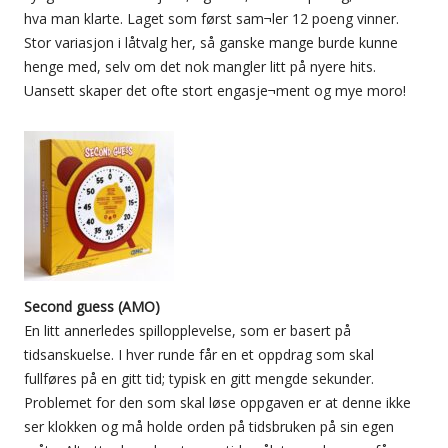
hva man klarte. Laget som først sam¬ler 12 poeng vinner.
Stor variasjon i låtvalg her, så ganske mange burde kunne
henge med, selv om det nok mangler litt på nyere hits.
Uansett skaper det ofte stort engasje¬ment og mye moro!
Second guess (AMO)
En litt annerledes spillopplevelse, som er basert på
tidsanskuelse. I hver runde får en et oppdrag som skal
fullføres på en gitt tid; typisk en gitt mengde sekunder.
Problemet for den som skal løse oppgaven er at denne ikke
ser klokken og må holde orden på tidsbruken på sin egen