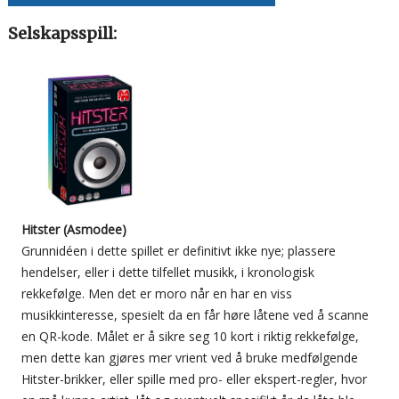
Selskapsspill:
Hitster (Asmodee)
Grunnidéen i dette spillet er definitivt ikke nye; plassere
hendelser, eller i dette tilfellet musikk, i kronologisk
rekkefølge. Men det er moro når en har en viss
musikkinteresse, spesielt da en får høre låtene ved å scanne
en QR-kode. Målet er å sikre seg 10 kort i riktig rekkefølge,
men dette kan gjøres mer vrient ved å bruke medfølgende
Hitster-brikker, eller spille med pro- eller ekspert-regler, hvor