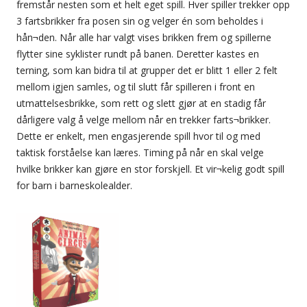
fremstår nesten som et helt eget spill. Hver spiller trekker opp
3 fartsbrikker fra posen sin og velger én som beholdes i
hån¬den. Når alle har valgt vises brikken frem og spillerne
flytter sine syklister rundt på banen. Deretter kastes en
terning, som kan bidra til at grupper det er blitt 1 eller 2 felt
mellom igjen samles, og til slutt får spilleren i front en
utmattelsesbrikke, som rett og slett gjør at en stadig får
dårligere valg å velge mellom når en trekker farts¬brikker.
Dette er enkelt, men engasjerende spill hvor til og med
taktisk forståelse kan læres. Timing på når en skal velge
hvilke brikker kan gjøre en stor forskjell. Et vir¬kelig godt spill
for barn i barneskolealder.