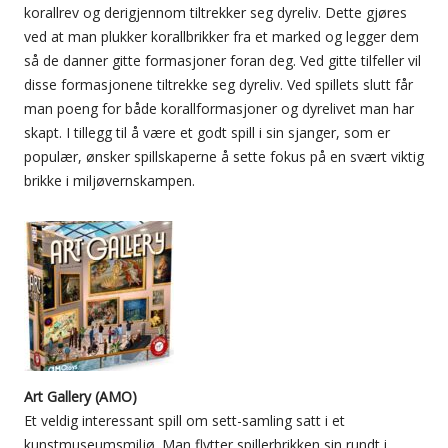
korallrev og derigjennom tiltrekker seg dyreliv. Dette gjøres
ved at man plukker korallbrikker fra et marked og legger dem
så de danner gitte formasjoner foran deg. Ved gitte tilfeller vil
disse formasjonene tiltrekke seg dyreliv. Ved spillets slutt får
man poeng for både korallformasjoner og dyrelivet man har
skapt. I tillegg til å være et godt spill i sin sjanger, som er
populær, ønsker spillskaperne å sette fokus på en svært viktig
brikke i miljøvernskampen.
Art Gallery (AMO)
Et veldig interessant spill om sett-samling satt i et
kunstmuseumsmiljø. Man flytter spillerbrikken sin rundt i