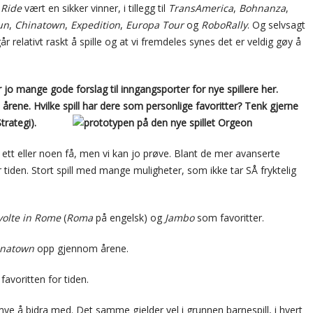
 Ride
vært en sikker vinner, i tillegg til
TransAmerica
,
Bohnanza
,
un
,
Chinatown
,
Expedition
,
Europa Tour
og
RoboRally
. Og selvsagt
går relativt raskt å spille og at vi fremdeles synes det er veldig gøy å
 jo mange gode forslag til inngangsporter for nye spillere her.
årene. Hvilke spill har dere som personlige favoritter? Tenk gjerne
Strategi).
m ett eller noen få, men vi kan jo prøve. Blant de mer avanserte
r tiden. Stort spill med mange muligheter, som ikke tar SÅ fryktelig
volte in Rome
(
Roma
på engelsk) og
Jambo
som favoritter.
inatown
opp gjennom årene.
favoritten for tiden.
å mye å bidra med. Det samme gjelder vel i grunnen barnespill, i hvert