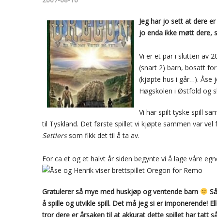
Jeg har jo sett at dere e
jo enda ikke møtt dere, s
Vi er et par i slutten av
(snart 2) barn, bosatt fo
(kjøpte hus i går…). Åse 
Høgskolen i Østfold og sk
Vi har spilt tyske spill 
til Tyskland. Det første spillet vi kjøpte sammen var vel
Settlers
som fikk det til å ta av.
For ca et og et halvt år siden begynte vi å lage våre egn
Gratulerer så mye med huskjøp og ventende barn
Så
å spille og utvikle spill. Det må jeg si er imponerende! E
tror dere er årsaken til at akkurat dette spillet har ta