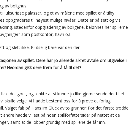
g av bolighus.
til luksuriøse palasser, og et av målene med spillet er å tilby
s oppgraderes til høyest mulige nivåer. Dette er på sett og vis
ning. Istedenfor oppgradering av boligene, belønnes her spillerne
cebygninger" som postkontor, havn o.l.
 og slett ikke. Plutselig bare var den der.
sjonen av spillet. Dere har jo allerede sikret avtale om utgivelse i
r! Hvordan gikk dere frem for å få til det?
likte det godt, og tenkte at vi kunne jo like gjerne sende det til et
g vi skulle velge. Vi hadde bestemt oss for å prøve et forlag i
pill. Valget falt på Hans im Glück av to grunner: For det første trodde
t andre hadde vi lest på noen spillforfattersider på nettet at de
nger, samt at de jobber grundig med spillene de får inn.