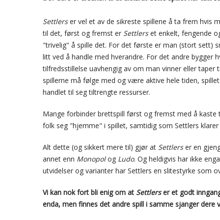
Settlers
er vel et av de sikreste spillene å ta frem hvis
til det, først og fremst er
Settlers
et enkelt, fengende og 
"trivelig" å spille det. For det første er man (stort sett
litt ved å handle med hverandre. For det andre bygger hve
tilfredsstillelse uavhengig av om man vinner eller taper t
spillerne må følge med og være aktive hele tiden, spillet 
handlet til seg tiltrengte ressurser.
Mange forbinder brettspill først og fremst med å kaste t
folk seg "hjemme" i spillet, samtidig som Settlers klarer 
Alt dette (og sikkert mere til) gjør at
Settlers
er en gjenga
annet enn
Monopol
og
Ludo
. Og heldigvis har ikke enga
utvidelser og varianter har Settlers en slitestyrke som 
Vi kan nok fort bli enig om at
Settlers
er et godt inngang
enda, men finnes det andre spill i samme sjanger dere v