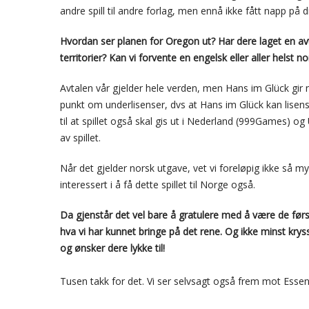
andre spill til andre forlag, men ennå ikke fått napp på d
Hvordan ser planen for Oregon ut? Har dere laget en avta
territorier? Kan vi forvente en engelsk eller aller helst no
Avtalen vår gjelder hele verden, men Hans im Glück gir n
punkt om underlisenser, dvs at Hans im Glück kan lisensier
til at spillet også skal gis ut i Nederland (999Games)
av spillet.
Når det gjelder norsk utgave, vet vi foreløpig ikke så m
interessert i å få dette spillet til Norge også.
Da gjenstår det vel bare å gratulere med å være de første
hva vi har kunnet bringe på det rene. Og ikke minst kryss
og ønsker dere lykke til!
Tusen takk for det. Vi ser selvsagt også frem mot Essen,