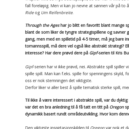
fall foreløpig. Men vi kan jo nevne at sønnen vår på to år er
Ride
og
Um Reifenbreite
.
Through the Ages
har jo blitt en favoritt blant mange sp
blant de som liker de tyngre strategispillene og savner g
gang, men med en spilletid på 4-5 timer, må jeg bare inns
tomannsspill, må dere vel også like abstrakt strategi? El
interesse? Har dere prøvd dere på
Gipf-
serien til Kris B
Gipf
-serien har vi ikke prøvd, nei. Abstrakte spill spiller
spille spill. Man kan f.eks. spille for spenningens skyld, f
oss er nok stemningen det viktigste.
Derfor liker vi aller best å spille tematisk sterke spill, m
Til ikke å være interessert i abstrakte spill, var du dyktig
var det en bra anledning til å få tatt en titt på
Oregon
sp
dynamikk basert rundt områdeutvikling. Hvor kom denne
Den viktigste inspirtasjonskilden til
Oregon
var nok et d