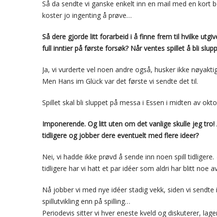
Så da sendte vi ganske enkelt inn en mail med en kort be
koster jo ingenting å prøve…
Så dere gjorde litt forarbeid i å finne frem til hvilke utg
full inntier på første forsøk? Når ventes spillet å bli slup
Ja, vi vurderte vel noen andre også, husker ikke nøyaktig 
Men Hans im Glück var det første vi sendte det til.
Spillet skal bli sluppet på messa i Essen i midten av okto
Imponerende. Og litt uten om det vanlige skulle jeg tro!
tidligere og jobber dere eventuelt med flere ideer?
Nei, vi hadde ikke prøvd å sende inn noen spill tidligere.
tidligere har vi hatt et par idéer som aldri har blitt noe av
Nå jobber vi med nye idéer stadig vekk, siden vi sendte
spillutvikling enn på spilling…
Periodevis sitter vi hver eneste kveld og diskuterer, lage