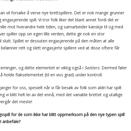
 man vil forsøke å verve nye brettspillere. Det er nok mange grunner
engasjerende spill. Vi tror folk liker det blant annet fordi det er
) snille mot hverandre hele tiden, og samarbeider kanskje til og med
r spiller opp sin egen lille verden, dette gir nok en stor
il slutt. Spillet er dessuten engasjerende på den måten at alle
belønner rett og slett engasjerte spillere ved at disse oftere får
erninger, og dette elementet er viktig også i
Settlers
. Dermed føler
å holde flakselementet (til en viss grad) under kontroll.
nger for oss, spesielt når vi får besøk av folk som aldri har spilt
ng vi blitt helt lei av det ennå, med det variable brettet og utallige
overgår det meste!
sspill for de som ikke har blitt oppmerksom på den nye typen spill
i anbefale?