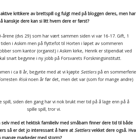
r aktive kritikere av brettspill og fulgt med på bloggen deres, men har
å kanskje dere kan si litt hvem dere er først?
 20-årene (dvs 29) som har vært sammen siden vi var 16-17. Gift, 1
r tiden i Askim men på flyttefot til Horten i løpet av sommeren
jobber som kantor (organist) i Askim kirke, Henrik er stipendiat ved
al snart begynne i ny jobb på Forsvarets Forskningsinstitutt.
sammen i ca 8 år, begynte med at vi kjøpte
Settlers
på en sommerferie
 forresten
Risk
noen år før det, men det var (som for mange andre)
e spill, siden den gang har vi nok brukt mer tid på å lage enn på å
spille spill, tror vi.
 selv med et hektisk familieliv med småbarn finner dere tid til både
llers så er det jo interessant å høre at
Settlers
vekket dere også. Hva
tt så mange markeder med storm?