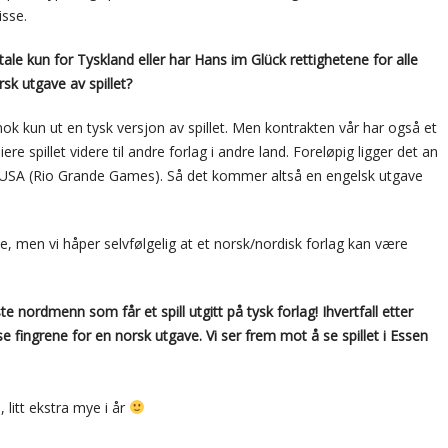
isse.
le kun for Tyskland eller har Hans im Glück rettighetene for alle
rsk utgave av spillet?
ok kun ut en tysk versjon av spillet. Men kontrakten vår har også et
e spillet videre til andre forlag i andre land. Foreløpig ligger det an
 og USA (Rio Grande Games). Så det kommer altså en engelsk utgave
ye, men vi håper selvfølgelig at et norsk/nordisk forlag kan være
 nordmenn som får et spill utgitt på tysk forlag! Ihvertfall etter
e fingrene for en norsk utgave. Vi ser frem mot å se spillet i Essen
 litt ekstra mye i år