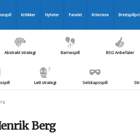
espill
Kritikker
Nyheter
Panelet
Kriteriene
Brettspillpr
Abstrakt strategi
Barnespill
BSG Anbefaler
spill
Lett strategi
Selskapsspill
Str
erg
Henrik Berg