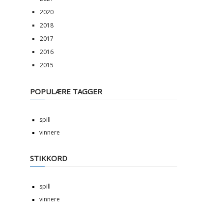
2020
2018
2017
2016
2015
POPULÆRE TAGGER
spill
vinnere
STIKKORD
spill
vinnere