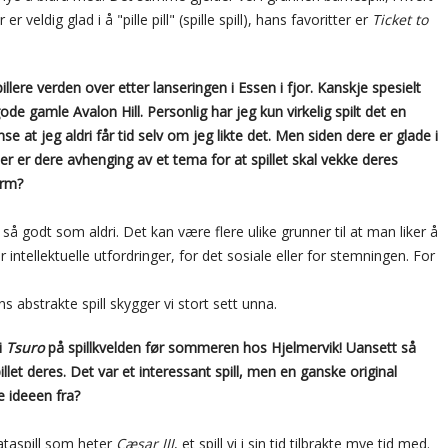
 veldig glad i å "pille pill" (spille spill), hans favoritter er
Ticket to
illere verden over etter lanseringen i Essen i fjor. Kanskje spesielt
ode gamle Avalon Hill. Personlig har jeg kun virkelig spilt det en
e at jeg aldri får tid selv om jeg likte det. Men siden dere er glade i
ler er dere avhenging av et tema for at spillet skal vekke deres
urm?
 vi så godt som aldri. Det kan være flere ulike grunner til at man liker å
or intellektuelle utfordringer, for det sosiale eller for stemningen. For
ens abstrakte spill skygger vi stort sett unna.
 i
Tsuro
på spillkvelden før sommeren hos Hjelmervik! Uansett så
illet deres. Det var et interessant spill, men en ganske original
 ideeen fra?
ataspill som heter
Cæsar III
, et spill vi i sin tid tilbrakte mye tid med.