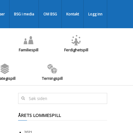
iser
BSG i media
OM BSG
Kontakt
Logg inn
Familiespill
Ferdighetspill
ategispill
Terningspill
ÅRETS LOMMESPILL
2021