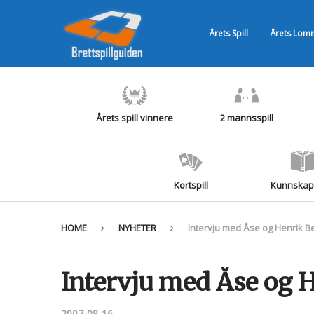
Årets Spill
Årets Lomm
Årets spill vinnere
2 mannsspill
Kortspill
Kunnskaps
HOME
NYHETER
Intervju med Åse og Henrik B
Intervju med Åse og 
2007-08-16