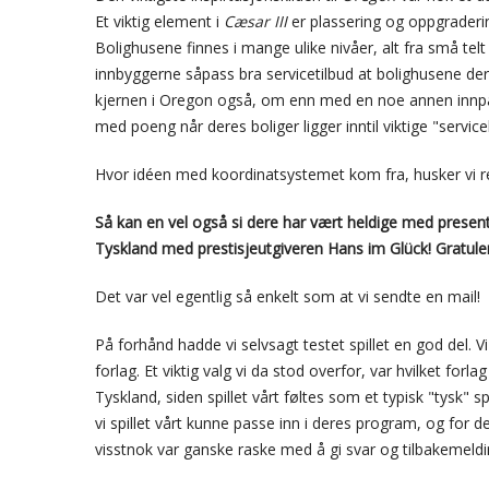
Et viktig element i
Cæsar III
er plassering og oppgraderin
Bolighusene finnes i mange ulike nivåer, alt fra små telt 
innbyggerne såpass bra servicetilbud at bolighusene dere
kjernen i Oregon også, om enn med en noe annen innpak
med poeng når deres boliger ligger inntil viktige "servi
Hvor idéen med koordinatsystemet kom fra, husker vi rett
Så kan en vel også si dere har vært heldige med presenta
Tyskland med prestisjeutgiveren Hans im Glück! Gratulere
Det var vel egentlig så enkelt som at vi sendte en mail!
På forhånd hadde vi selvsagt testet spillet en god del. Vi 
forlag. Et viktig valg vi da stod overfor, var hvilket forla
Tyskland, siden spillet vårt føltes som et typisk "tysk" s
vi spillet vårt kunne passe inn i deres program, og for de
visstnok var ganske raske med å gi svar og tilbakemeldi