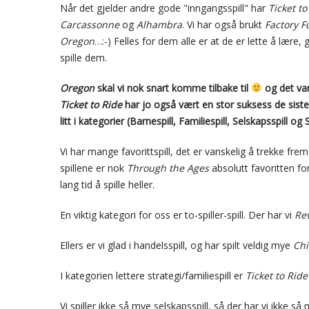
Når det gjelder andre gode "inngangsspill" har
Ticket to
Carcassonne
og
Alhambra
. Vi har også brukt
Factory F
Oregon
…:-) Felles for dem alle er at de er lette å lære, 
spille dem.
Oregon
skal vi nok snart komme tilbake til
og det var
Ticket to Ride
har jo også vært en stor suksess de siste 
litt i kategorier (Barnespill, Familiespill, Selskapsspill og 
Vi har mange favorittspill, det er vanskelig å trekke fre
spillene er nok
Through the Ages
absolutt favoritten fo
lang tid å spille heller.
En viktig kategori for oss er to-spiller-spill. Der har vi
Re
Ellers er vi glad i handelsspill, og har spilt veldig mye
Ch
I kategorien lettere strategi/familiespill er
Ticket to Ride
Vi spiller ikke så mye selskapsspill, så der har vi ikke s