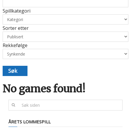
Spillkategori
Sorter etter
Rekkefølge
Søk
No games found!
ÅRETS LOMMESPILL