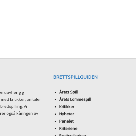
BRETTSPILLGUIDEN
Årets Spill
ren uavhengig
med kritikker, omtaler
Årets Lommespill
brettspilling. Vi
Kritikker
rer også kåringen av
Nyheter
Panelet
Kriteriene
Brettspillpriser