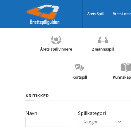
Årets Spill
Årets Lomm
Årets spill vinnere
2 mannsspill
Kortspill
Kunnskaps
KRITIKKER
Navn
Spillkategori