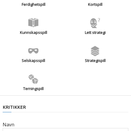
Ferdighetspill
Kortspill
Kunnskapsspill
Lett strategi
Selskapsspill
Strategispill
Terningspill
KRITIKKER
Navn