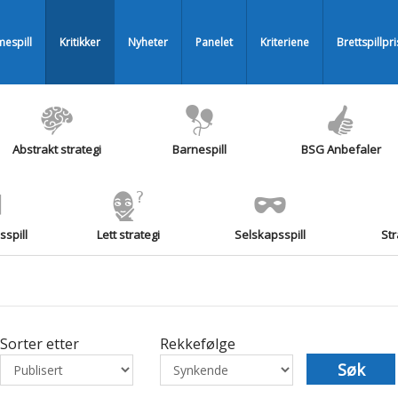
espill
Kritikker
Nyheter
Panelet
Kriteriene
Brettspillpr
Abstrakt strategi
Barnespill
BSG Anbefaler
spill
Lett strategi
Selskapsspill
Str
Sorter etter
Rekkefølge
Søk