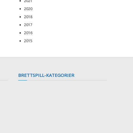
2021
2020
2018
2017
2016
2015
BRETTSPILL-KATEGORIER