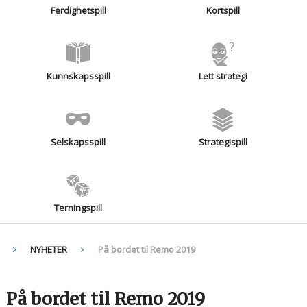
Ferdighetspill
Kortspill
Kunnskapsspill
Lett strategi
Selskapsspill
Strategispill
Terningspill
NYHETER
På bordet til Remo 2019
På bordet til Remo 2019