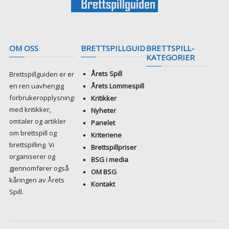
OM OSS
BRETTSPILLGUIDEN
BRETTSPILL-
KATEGORIER
Årets Spill
Brettspillguiden er er
en ren uavhengig
Årets Lommespill
forbrukeropplysningsside
Kritikker
med kritikker,
Nyheter
omtaler og artikler
Panelet
om brettspill og
Kriteriene
brettspilling. Vi
Brettspillpriser
organiserer og
BSG i media
gjennomfører også
OM BSG
kåringen av Årets
Kontakt
Spill.