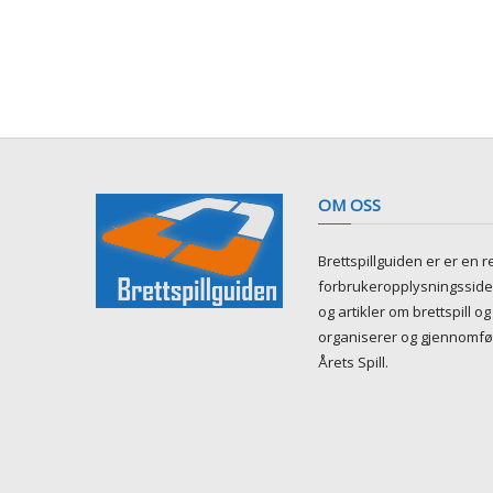
OM OSS
Brettspillguiden er er en 
forbrukeropplysningsside 
og artikler om brettspill og 
organiserer og gjennomfø
Årets Spill.