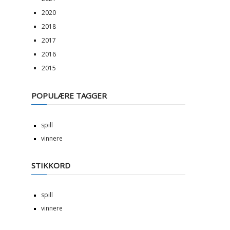
2020
2018
2017
2016
2015
POPULÆRE TAGGER
spill
vinnere
STIKKORD
spill
vinnere