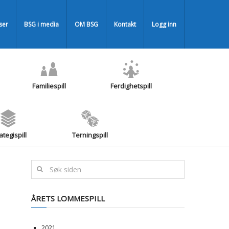
iser
BSG i media
OM BSG
Kontakt
Logg inn
Familiespill
Ferdighetspill
ategispill
Terningspill
ÅRETS LOMMESPILL
2021