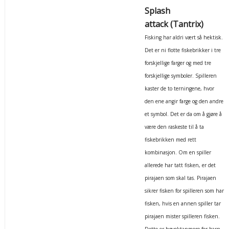
Splash
attack (Tantrix)
Fisking har aldri vært så hektisk.
Det er ni flotte fiskebrikker i tre
forskjellige farger og med tre
forskjellige symboler. Spilleren
kaster de to terningene, hvor
den ene angir farge og den andre
et symbol. Det er da om å gjøre å
være den raskeste til å ta
fiskebrikken med rett
kombinasjon. Om en spiller
allerede har tatt fisken, er det
pirajaen som skal tas. Pirajaen
sikrer fisken for spilleren som har
fisken, hvis en annen spiller tar
pirajaen mister spilleren fisken.
Dette er høyoktanmoro for barn