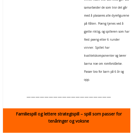
samarbeider de som tror det går
med å plasseres alle dyrefigurene
på flåten. Poeng tjenes ved å
gjette riktig, og spilleren som har
flest poeng etter 6 runder
vinner. Spillet har
kvalitetskomponenter og lærer
barna noe om romforståelse.
Passer bra for barn på 6 år og
opp.
———————————————————
Familiespill og lettere strategispill – spill som passer for
tenåringer og voksne