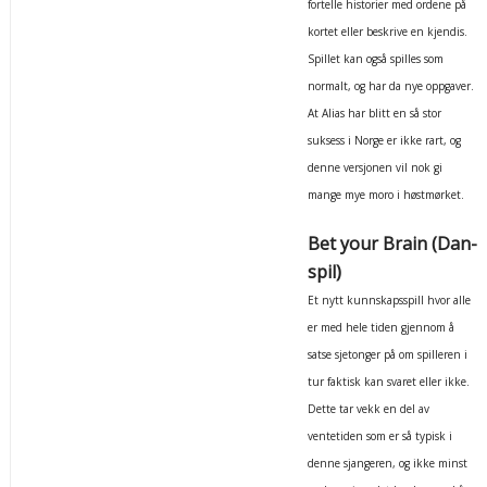
fortelle historier med ordene på
kortet eller beskrive en kjendis.
Spillet kan også spilles som
normalt, og har da nye oppgaver.
At Alias har blitt en så stor
suksess i Norge er ikke rart, og
denne versjonen vil nok gi
mange mye moro i høstmørket.
Bet your Brain (Dan-
spil)
Et nytt kunnskapsspill hvor alle
er med hele tiden gjennom å
satse sjetonger på om spilleren i
tur faktisk kan svaret eller ikke.
Dette tar vekk en del av
ventetiden som er så typisk i
denne sjangeren, og ikke minst