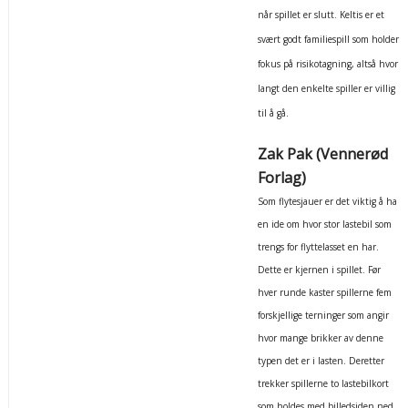
når spillet er slutt. Keltis er et
svært godt familiespill som holder
fokus på risikotagning, altså hvor
langt den enkelte spiller er villig
til å gå.
Zak Pak (Vennerød
Forlag)
Som flytesjauer er det viktig å ha
en ide om hvor stor lastebil som
trengs for flyttelasset en har.
Dette er kjernen i spillet. Før
hver runde kaster spillerne fem
forskjellige terninger som angir
hvor mange brikker av denne
typen det er i lasten. Deretter
trekker spillerne to lastebilkort
som holdes med billedsiden ned