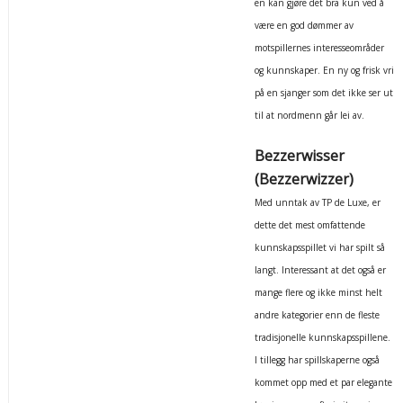
en kan gjøre det bra kun ved å
være en god dømmer av
motspillernes interesseområder
og kunnskaper. En ny og frisk vri
på en sjanger som det ikke ser ut
til at nordmenn går lei av.
Bezzerwisser
(Bezzerwizzer)
Med unntak av TP de Luxe, er
dette det mest omfattende
kunnskapsspillet vi har spilt så
langt. Interessant at det også er
mange flere og ikke minst helt
andre kategorier enn de fleste
tradisjonelle kunnskapsspillene.
I tillegg har spillskaperne også
kommet opp med et par elegante