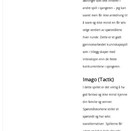
løsninger som ofte irriterer i
andre spill i sjangeren – jeg kan
svaret men får ikke anledning til
å svare og ikke minst en får selv
velge verdien av spørsmålene
hver runde. Dette er et godt
gjennomarbeidet kunnskapsspill
som i tillegg skaper med
interaksjon enn de fleste
konkurrentene i sjangeren.
Imago (Tactic)
I dette spillet er det viktig å ha
god fantasi og ikke minst kjenne
din familie og venner.
Spørsmålskortene stiller et
spørsmål og har seks
svaralternativer. Spillerne får
artige og tidvis helt absurde