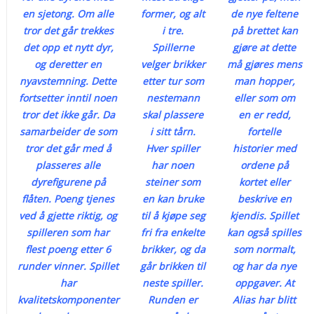
en sjetong. Om alle
former, og alt
de nye feltene
tror det går trekkes
i tre.
på brettet kan
det opp et nytt dyr,
Spillerne
gjøre at dette
og deretter en
velger brikker
må gjøres mens
nyavstemning. Dette
etter tur som
man hopper,
fortsetter inntil noen
nestemann
eller som om
tror det ikke går. Da
skal plassere
en er redd,
samarbeider de som
i sitt tårn.
fortelle
tror det går med å
Hver spiller
historier med
plasseres alle
har noen
ordene på
dyrefigurene på
steiner som
kortet eller
flåten. Poeng tjenes
en kan bruke
beskrive en
ved å gjette riktig, og
til å kjøpe seg
kjendis. Spillet
spilleren som har
fri fra enkelte
kan også spilles
flest poeng etter 6
brikker, og da
som normalt,
runder vinner. Spillet
går brikken til
og har da nye
har
neste spiller.
oppgaver. At
kvalitetskomponenter
Runden er
Alias har blitt