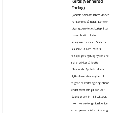
Keltis (Vennerød
Forlag)
Fjorårets Spiel des Jahres vinner
har kommet på norsk. Dette er i
utgangspunktet et kortspill som
bruker brett til å vise
fremgangen i spillet. Spillerne
må spille ut kort i serier i
forskjellige farger, og flytter sine
spillerbrikker på brettet
tilsvarende. Spillerbrikkene
flyttes langs stier knyttet til
fargene på kortet og langs stiene
er det felter som gir bonuser.
Stiene er delt inn i 3 sektorer,
hvor hver sektor gir forskjellige
antall poeng og ikke minst angir