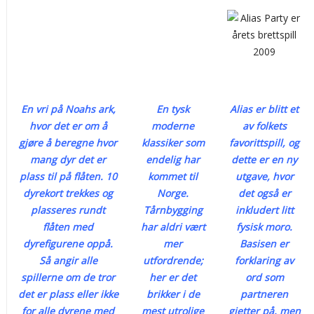
En vri på Noahs ark,
En tysk
Alias er blitt et
hvor det er om å
moderne
av folkets
gjøre å beregne hvor
klassiker som
favorittspill, og
mang dyr det er
endelig har
dette er en ny
plass til på flåten. 10
kommet til
utgave, hvor
dyrekort trekkes og
Norge.
det også er
plasseres rundt
Tårnbygging
inkludert litt
flåten med
har aldri vært
fysisk moro.
dyrefigurene oppå.
mer
Basisen er
Så angir alle
utfordrende;
forklaring av
spillerne om de tror
her er det
ord som
det er plass eller ikke
brikker i de
partneren
for alle dyrene med
mest utrolige
gjetter på, men