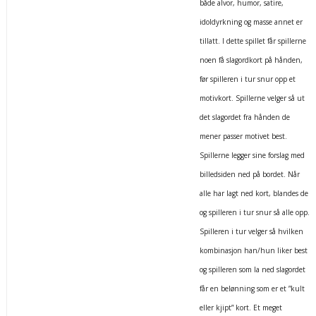
både alvor, humor, satire,
idoldyrkning og masse annet er
tillatt. I dette spillet får spillerne
noen få slagordkort på hånden,
før spilleren i tur snur opp et
motivkort. Spillerne velger så ut
det slagordet fra hånden de
mener passer motivet best.
Spillerne legger sine forslag med
billedsiden ned på bordet. Når
alle har lagt ned kort, blandes de
og spilleren i tur snur så alle opp.
Spilleren i tur velger så hvilken
kombinasjon han/hun liker best
og spilleren som la ned slagordet
får en belønning som er et ”kult
eller kjipt” kort. Et meget