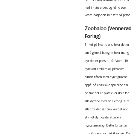
ned i 4 års alder, og hånd-øye
koordinasjonen blir satt på prøve.
Zoobaloo (Vennerød
Forlag)
En vri på Noahs ark, hvor det er
om å gjøre å beregne hvor mang
dyr det er plass til på flåten. 10
dyrekort trekkes og plasseres
rundt flåten med dyrefigurene
oppå. Så angir alle spillerne om
de tror det er plass eller ikke for
alle dyrene med en sjetong. Om
alle tror det går trekkes det opp
et nytt dyr, og deretter en
nyavstemning. Dette fortsetter
inntil noen tror det ikke går. Da