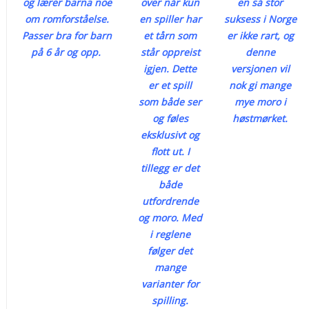
og lærer barna noe
over når kun
en så stor
om romforståelse.
en spiller har
suksess i Norge
Passer bra for barn
et tårn som
er ikke rart, og
på 6 år og opp.
står oppreist
denne
igjen. Dette
versjonen vil
er et spill
nok gi mange
som både ser
mye moro i
og føles
høstmørket.
eksklusivt og
flott ut. I
tillegg er det
både
utfordrende
og moro. Med
i reglene
følger det
mange
varianter for
spilling.