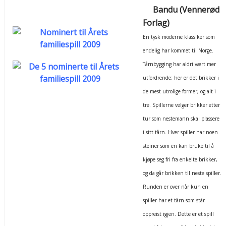
Bandu (Vennerød
Forlag)
En tysk moderne klassiker som
endelig har kommet til Norge.
Tårnbygging har aldri vært mer
utfordrende; her er det brikker i
de mest utrolige former, og alt i
tre. Spillerne velger brikker etter
tur som nestemann skal plassere
i sitt tårn. Hver spiller har noen
steiner som en kan bruke til å
kjøpe seg fri fra enkelte brikker,
og da går brikken til neste spiller.
Runden er over når kun en
spiller har et tårn som står
oppreist igjen. Dette er et spill