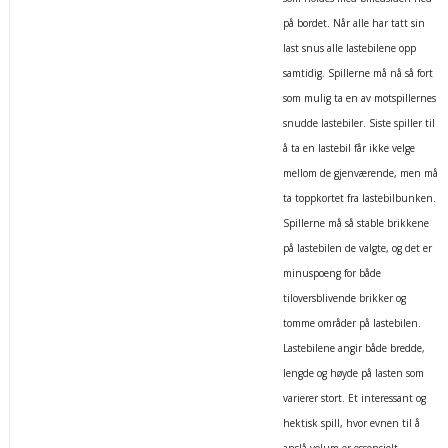
på bordet. Når alle har tatt sin
last snus alle lastebilene opp
samtidig. Spillerne må nå så fort
som mulig ta en av motspillernes
snudde lastebiler. Siste spiller til
å ta en lastebil får ikke velge
mellom de gjenværende, men må
ta toppkortet fra lastebilbunken.
Spillerne må så stable brikkene
på lastebilen de valgte, og det er
minuspoeng for både
tiloversblivende brikker og
tomme områder på lastebilen.
Lastebilene angir både bredde,
lengde og høyde på lasten som
varierer stort. Et interessant og
hektisk spill, hvor evnen til å
anslå volum er essensielt.