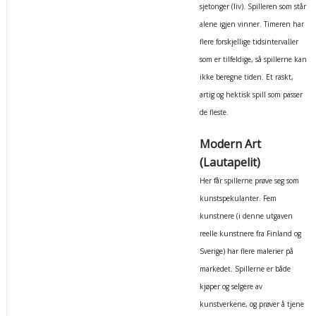
sjetonger (liv). Spilleren som står
alene igjen vinner. Timeren har
flere forskjellige tidsintervaller
som er tilfeldige, så spillerne kan
ikke beregne tiden. Et raskt,
artig og hektisk spill som passer
de fleste.
Modern Art
(Lautapelit)
Her får spillerne prøve seg som
kunstspekulanter. Fem
kunstnere (i denne utgaven
reelle kunstnere fra Finland og
Sverige) har flere malerier på
markedet. Spillerne er både
kjøper og selgere av
kunstverkene, og prøver å tjene