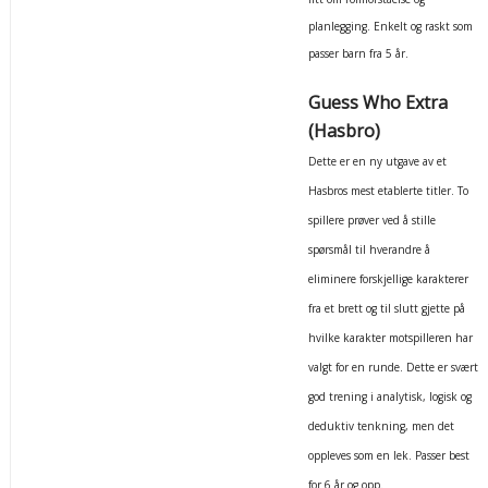
planlegging. Enkelt og raskt som
passer barn fra 5 år.
Guess Who Extra
(Hasbro)
Dette er en ny utgave av et
Hasbros mest etablerte titler. To
spillere prøver ved å stille
spørsmål til hverandre å
eliminere forskjellige karakterer
fra et brett og til slutt gjette på
hvilke karakter motspilleren har
valgt for en runde. Dette er svært
god trening i analytisk, logisk og
deduktiv tenkning, men det
oppleves som en lek. Passer best
for 6 år og opp.