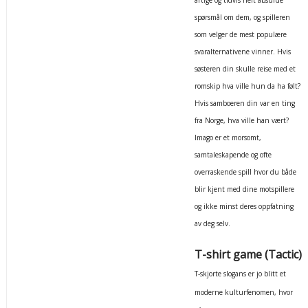
spørsmål om dem, og spilleren
som velger de mest populære
svaralternativene vinner. Hvis
søsteren din skulle reise med et
romskip hva ville hun da ha følt?
Hvis samboeren din var en ting
fra Norge, hva ville han vært?
Imago er et morsomt,
samtaleskapende og ofte
overraskende spill hvor du både
blir kjent med dine motspillere
og ikke minst deres oppfatning
av deg selv.
T-shirt game (Tactic)
T-skjorte slogans er jo blitt et
moderne kulturfenomen, hvor