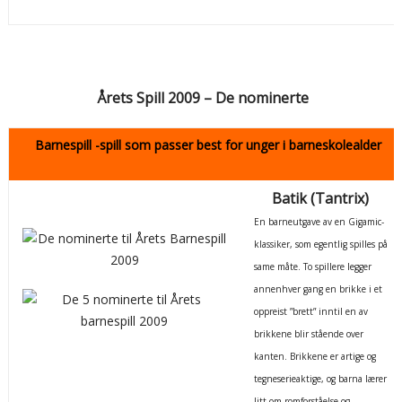
Årets Spill 2009 – De nominerte
Barnespill -spill som passer best for unger i barneskolealder
Batik (Tantrix)
En barneutgave av en Gigamic-
klassiker, som egentlig spilles på
same måte. To spillere legger
annenhver gang en brikke i et
oppreist ”brett” inntil en av
brikkene blir stående over
kanten. Brikkene er artige og
tegneserieaktige, og barna lærer
litt om romforståelse og