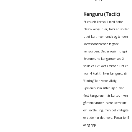
Kenguru (Tactic)
Et enkelt kortspill med flotte
plastikkenguruer, hvor en spiller
ut et kort hver runde og tar den
korresponderende fargede
kenguruen. Det er også mulig å
forsvare sine kenguruer ved å
spille et likt kort i forsvar. Det er
kun 4 kort til hver kenguru, så
”timing” kan være viktig.
Spilleren som sitter igjen med
flest kenguruer når kortbunken
går tom vinner. Barna lærer litt
om korttelling, men det viktigste
er at de har det moro. Passer for 5
år og opp.