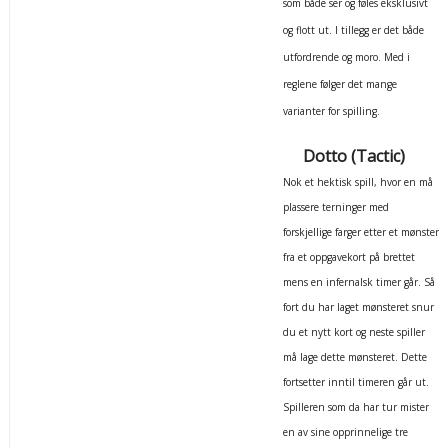
som både ser og føles eksklusivt
og flott ut. I tillegg er det både
utfordrende og moro. Med i
reglene følger det mange
varianter for spilling.
Dotto (Tactic)
Nok et hektisk spill, hvor en må
plassere terninger med
forskjellige farger etter et mønster
fra et oppgavekort på brettet
mens en infernalsk timer går. Så
fort du har laget mønsteret snur
du et nytt kort og neste spiller
må lage dette mønsteret. Dette
fortsetter inntil timeren går ut.
Spilleren som da har tur mister
en av sine opprinnelige tre