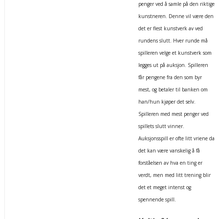
penger ved å samle på den riktige
kunstneren. Denne vil være den
det er flest kunstverk av ved
rundens slutt. Hver runde må
spilleren velge et kunstverk som
legges ut på auksjon. Spilleren
får pengene fra den som byr
mest, og betaler til banken om
han/hun kjøper det selv.
Spilleren med mest penger ved
spillets slutt vinner.
Auksjonsspill er ofte litt vriene da
det kan være vanskelig å få
forståelsen av hva en ting er
verdt, men med litt trening blir
det et meget intenst og
spennende spill.