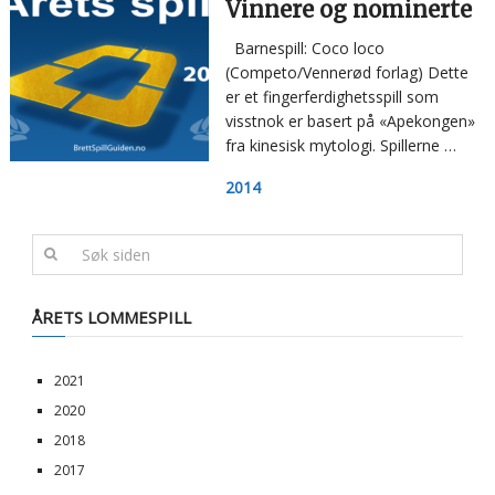
Vinnere og nominerte
Barnespill: Coco loco
(Competo/Vennerød forlag) Dette
er et fingerferdighetsspill som
visstnok er basert på «Apekongen»
fra kinesisk mytologi. Spillerne …
2014
ÅRETS LOMMESPILL
2021
2020
2018
2017