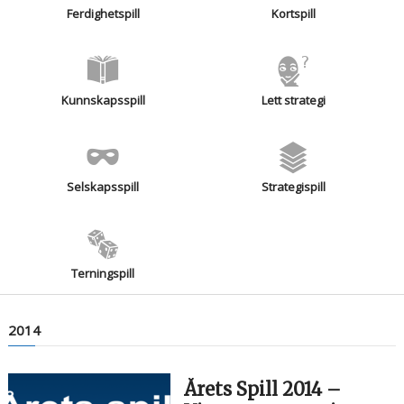
Ferdighetspill
Kortspill
Kunnskapsspill
Lett strategi
Selskapsspill
Strategispill
Terningspill
2014
Årets Spill 2014 –